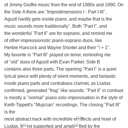
of Jimmy Giuffre
music from the end of 1980s and 1990. On
the Side
A there are "Improdimensions I - Part I-III".
Agustí
hardly gets inside piano, and maybe that is the
music
sounds more traditionally". Both "Part I", and
the
wonderful "Part II" are for soprano, and remind me
of
other impressionistic piano-soprano duos, like
Herbie
Hancock and Wayne Shorter and their "! + 1".
My
favorite is "Part III" played on tenor, reminding me
of
"old" duos of Agustí with Evan Parker. Side B
contains
also three parts. The opening "Part I" is a quiet
lyrical
piece with plenty of silent moments, and fantastic
inside
piano parts and contrabass clarinet, as Liudas
confirmed, generated "frog" like sounds. "Part II" in contrast
is mostly a "normal" piano solo improvisation in the style of
Keith Tippett's "Mujician" recordings. The closing "Part III"
is the
most abstract track with incredible effects and howl
of
Liudas, first supported and amplified by the