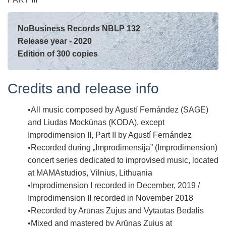
NoBusiness Records NBLP 132
Release year - 2020
Edition of 300 copies
Credits and release info
All music composed by Agustí Fernández (SAGE)
and Liudas Mockūnas (KODA), except
Improdimension II, Part II by Agustí Fernández
Recorded during „Improdimensija” (Improdimension)
concert series dedicated to improvised music, located
at MAMAstudios, Vilnius, Lithuania
Improdimension I recorded in December, 2019 /
Improdimension II recorded in November 2018
Recorded by Arūnas Zujus and Vytautas Bedalis
Mixed and mastered by Arūnas Zujus at