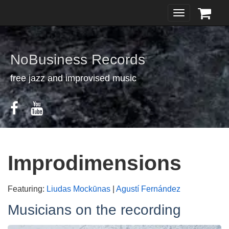
Toggle
navigation
NoBusiness Records
free jazz and improvised music
Improdimensions
Featuring:
Liudas Mockūnas
|
Agustí Fernández
Musicians on the recording