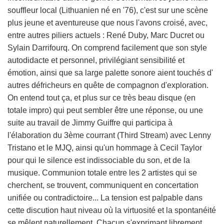
souffleur local (Lithuanien né en '76), c'est sur une scène
plus jeune et aventureuse que nous l'avons croisé, avec,
entre autres piliers actuels : René Duby, Marc Ducret ou
Sylain Darrifourq. On comprend facilement que son style
autodidacte et personnel, privilégiant sensibilité et
émotion, ainsi que sa large palette sonore aient touchés d'
autres défricheurs en quête de compagnon d'exploration.
On entend tout ça, et plus sur ce très beau disque (en
totale impro) qui peut sembler être une réponse, ou une
suite au travail de Jimmy Guiffre qui participa à
l'élaboration du 3ème courrant (Third Stream) avec Lenny
Tristano et le MJQ, ainsi qu'un hommage à Cecil Taylor
pour qui le silence est indissociable du son, et de la
musique. Communion totale entre les 2 artistes qui se
cherchent, se trouvent, communiquent en concertation
unifiée ou contradictoire... La tension est palpable dans
cette discution haut niveau où la virtuosité et la spontanéité
se mêlent naturellement. Chacun s'exprimant librement,