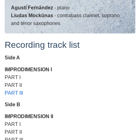
Agustí Fernández
- piano
Liudas Mockūnas
- contrabass clarinet, soprano
and tenor saxophones
Recording track list
Side A
IMPRODIMENSION I
PART I
PART II
PART III
Side B
IMPRODIMENSION II
PART I
PART II
PART III