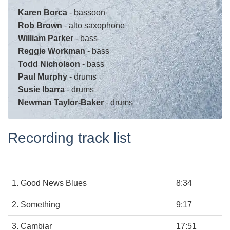
Karen Borca
- bassoon
Rob Brown
- alto saxophone
William Parker
- bass
Reggie Workman
- bass
Todd Nicholson
- bass
Paul Murphy
- drums
Susie Ibarra
- drums
Newman Taylor-Baker
- drums
Recording track list
1. Good News Blues
8:34
2. Something
9:17
3. Cambiar
17:51