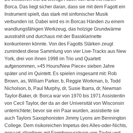
Borca. Das liegt sicher daran, dass sie mit dem Fagott ein
Instrument spielt, das stark mit sinfonischer Musik
verbunden ist. Dabei wird es in Borcas Händen zu einem
wandlungsfähigen Werkzeug, das holzige Grundwärme
ausstrahlt und durchaus mit der Bassklarinette
konkurrieren könnte. Von des Fagotts Stärken zeugt
zumindest diese Sammlung von vier Live-Tracks aus New
York, drei von ihnen 1998 im Trio und Quartett
aufgenommen, »45 Hours/New Piece« sieben Jahre
später und im Quintett. Es spielen insgesamt mit: Rob
Brown, as, William Parker, b, Reggie Workman, b, Todd
Nicholson, b, Paul Murphy, dr, Susie Ibarra, dr, Newman
Taylor-Baker, dr. Borca war von 1970 bis 1971 Assistentin
von Cecil Taylor, der da an der Universität von Wisconsin
unterrichtete; bevor sie ein Paar wurden, assistierte sie
auch Taylors Saxophonisten Jimmy Lyons am Bennington
College. Dem risikoreichen Impetus des Alles-oder-Nichts,
gepaart allerdings mit Formbewusstsein von Taylor und